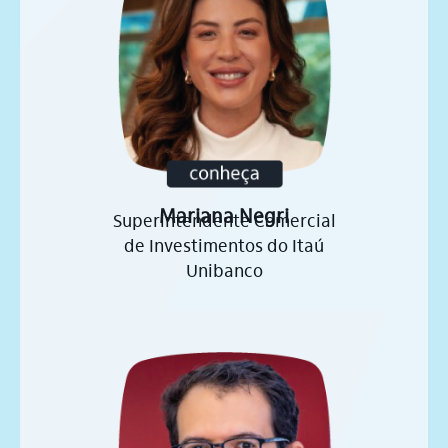
Mariana Negri
Superintendente Comercial
de Investimentos do Itaú
Unibanco