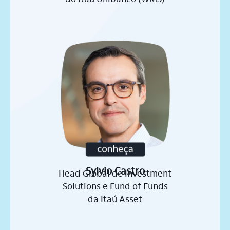
do Itaú Unibanco (WMS)
Sylvio Castro
Head Global de Investment
Solutions e Fund of Funds
da Itaú Asset