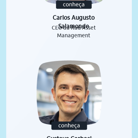
Carlos Augusto
Salamonde
CEO da Itaú Asset
Management