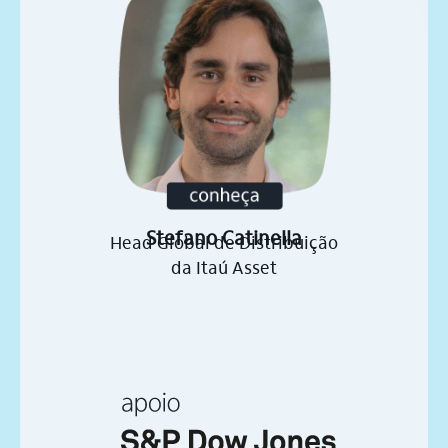
Stefano Catinella
Head Global de Distribuição
da Itaú Asset