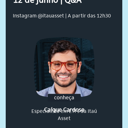
12 de junho | Q&A
Instagram @itauasset | A partir das 12h30
Caíque Cardoso
Especialista em ETFs da Itaú
Asset