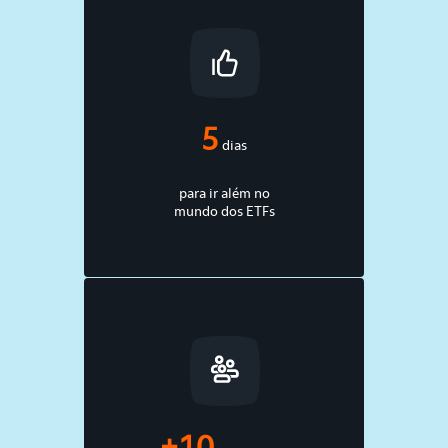
5
dias
para ir além no
mundo dos ETFs