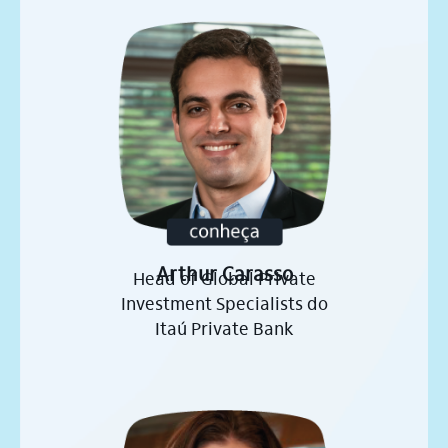
Arthur Carasso
Head of Global Private
Investment Specialists do
Itaú Private Bank