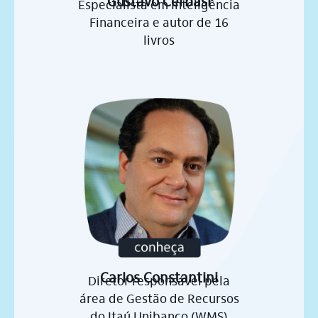
Gustavo Cerbasi
Especialista em Inteligência
Financeira e autor de 16
livros
Carlos Constantini
Diretor responsável pela
área de Gestão de Recursos