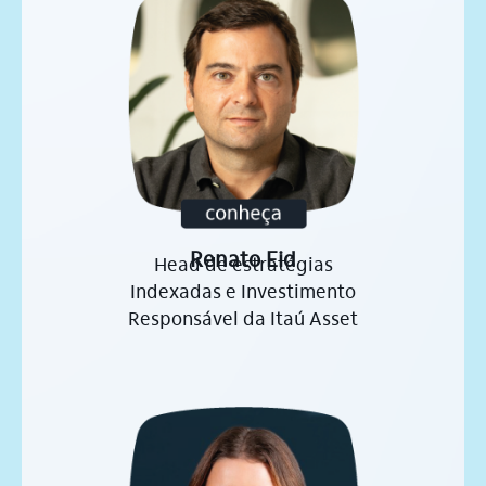
Renato Eid
Head de estratégias
Indexadas e Investimento
Responsável da Itaú Asset