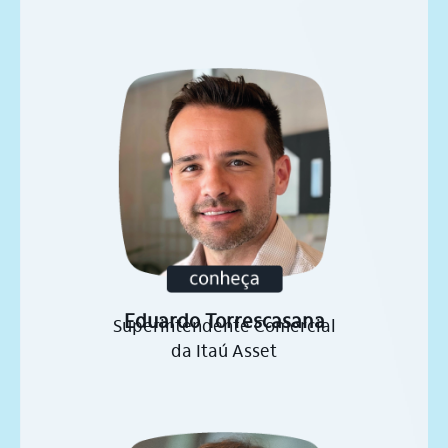
Eduardo Torrescasana
Superintendente Comercial
da Itaú Asset