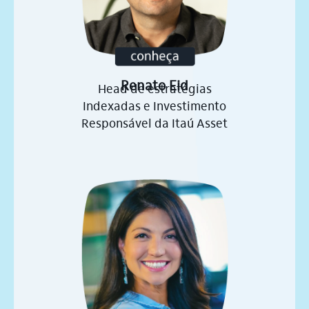
Renato Eid
Head de estratégias
Indexadas e Investimento
Responsável da Itaú Asset