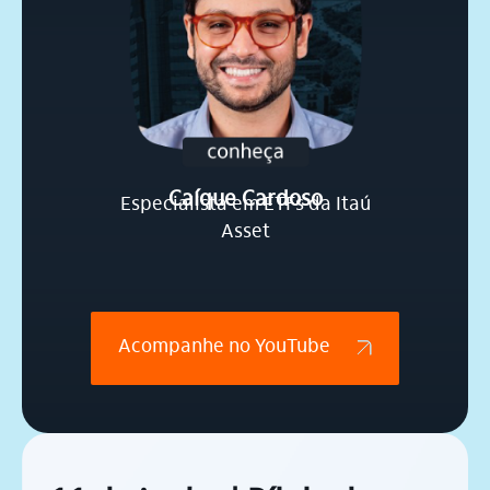
Caíque Cardoso
Especialista em ETFs da Itaú
Asset
Acompanhe no YouTube