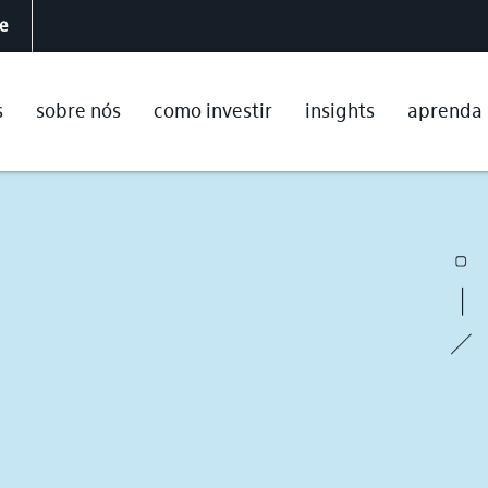
te
s
sobre nós
como investir
insights
aprenda