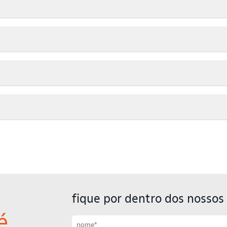
fique por dentro dos nossos 
é
Primeiro nome
Sobrenome
Email
Celular