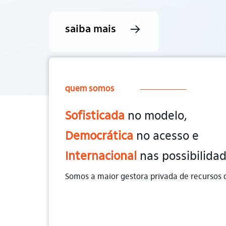
conheça mais sobre a maior
assista
saiba mais
conheça
ouça
saiba mais
saiba mais
gestora privada do brasil
quem somos
Sofisticada
no modelo,
Democrática
no acesso e
Internacional
nas possibilida
Somos a maior gestora privada de recursos d