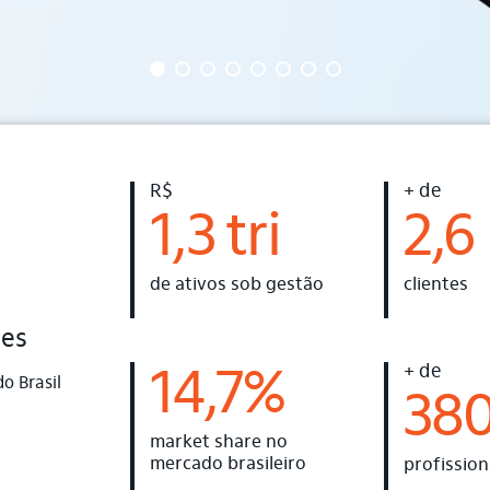
R$
+ de
1,3 tri
2,6
de ativos sob gestão
clientes
des
+ de
14,7%
o Brasil
38
market share no
mercado brasileiro
profission