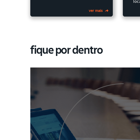
loc
ver mais
fique por
dentro