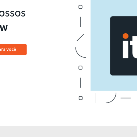
ossos
ow
ara você