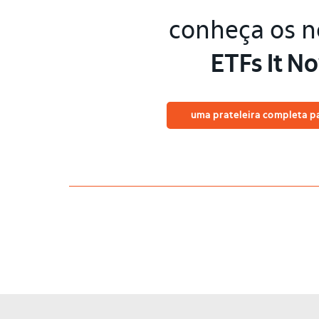
conheça os n
ETFs It N
uma prateleira completa p