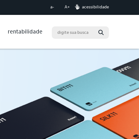
acessibilidade
a-
A+
rentabilidade
Buscar
ário