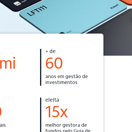
+ de
 mi
60
anos em gestão de
investimentos
eleita
0
15x
ais
melhor gestora de
fundos pelo Guia de