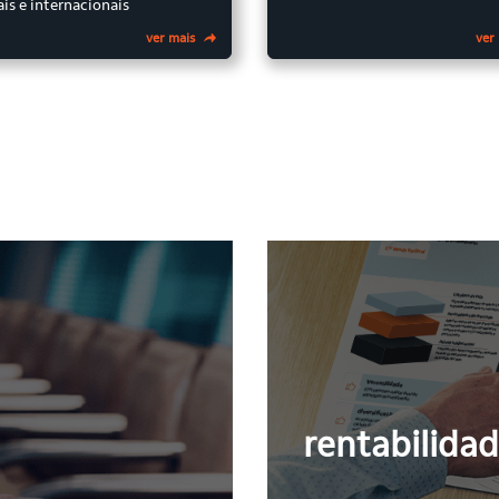
ais e internacionais
ver mais
ver
rentabilida