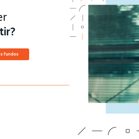
er
tir?
os fundos