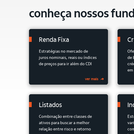
conheça nossos
fun
Renda Fixa
Cr
Estratégias no mercado de
Ofe
juros nominais, reais ou índices
de 
de preços para ir além do CDI
cré
em 
ver mais
Listados
In
Combinação entre classes de
Est
ativos para buscar a melhor
var
relação entre risco e retorno
com