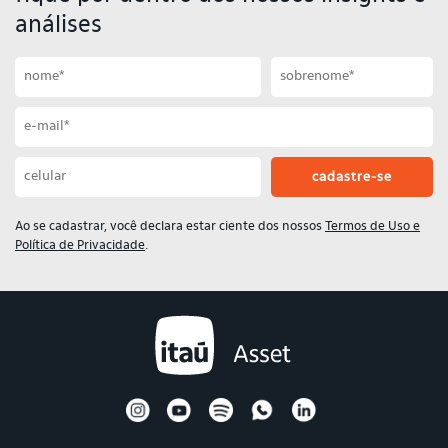
análises
Primeiro nome
Sobrenome
Email
Celular
Ao se cadastrar, você declara estar ciente dos nossos
Termos de Uso e
Política de Privacidade
.