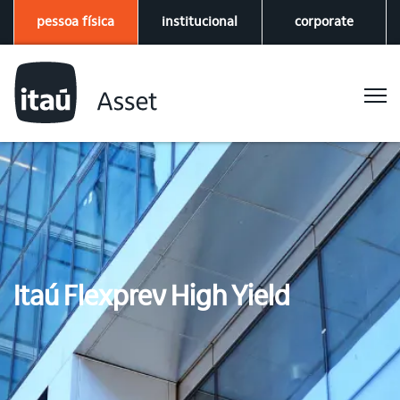
pessoa física
institucional
corporate
Itaú Flexprev High Yield