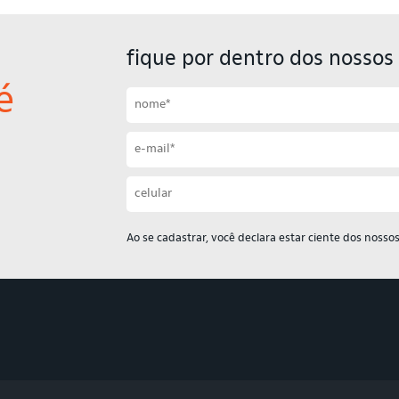
fique por dentro dos nossos 
é
Primeiro nome
Sobrenome
Email
Celular
Ao se cadastrar, você declara estar ciente dos nosso