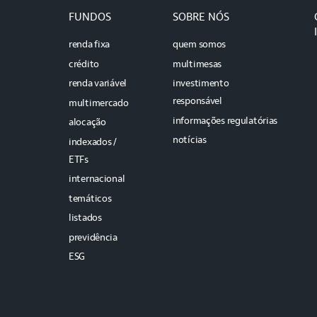
FUNDOS
SOBRE NÓS
renda fixa
quem somos
crédito
multimesas
renda variável
investimento
responsável
multimercado
informações regulatórias
alocação
notícias
indexados /
ETFs
internacional
temáticos
listados
previdência
ESG