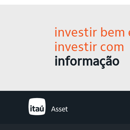
investir bem 
investir com
informação