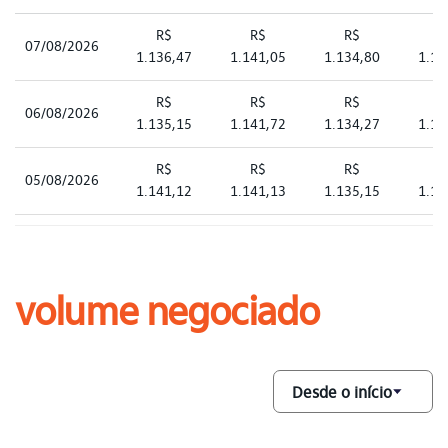
R$
R$
R$
R
07/08/2026
1.136,47
1.141,05
1.134,80
1.13
R$
R$
R$
R
06/08/2026
1.135,15
1.141,72
1.134,27
1.14
R$
R$
R$
R
05/08/2026
1.141,12
1.141,13
1.135,15
1.13
R$
R$
R$
R
04/08/2026
1.141,17
1.141,76
1.134,68
1.13
volume negociado
R$
R$
R$
R
03/08/2026
1.140,50
1.141,00
1.132,61
1.13
R$
R$
R$
R
31/07/2026
1.140,07
1.145,38
1.140,06
1.14
R$
R$
R$
R