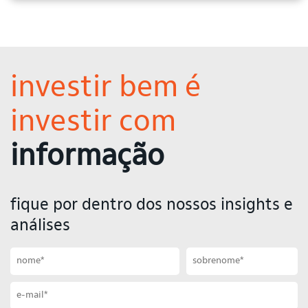
investir bem é
investir com
informação
fique por dentro dos nossos insights e
análises
Primeiro nome
Sobrenome
Email
Celular