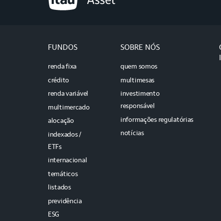
FUNDOS
SOBRE NÓS
renda fixa
quem somos
crédito
multimesas
renda variável
investimento
responsável
multimercado
informações regulatórias
alocação
notícias
indexados /
ETFs
internacional
temáticos
listados
previdência
ESG