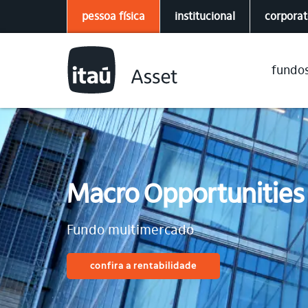
pessoa física
institucional
corpora
fundo
Macro Opportunities
Fundo multimercado
confira a rentabilidade