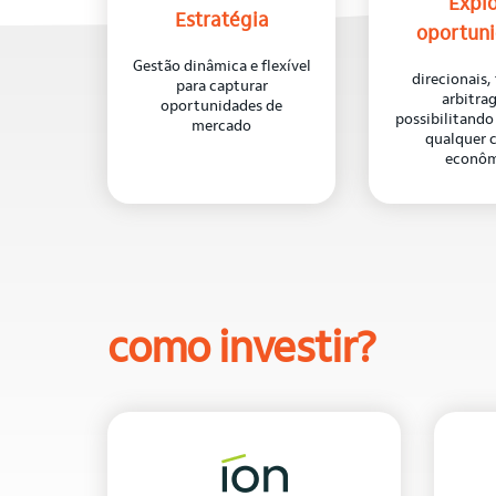
Expl
Estratégia
oportun
Gestão dinâmica e flexível
direcionais, 
para capturar
arbitra
oportunidades de
possibilitand
mercado
qualquer 
econôm
como investir?