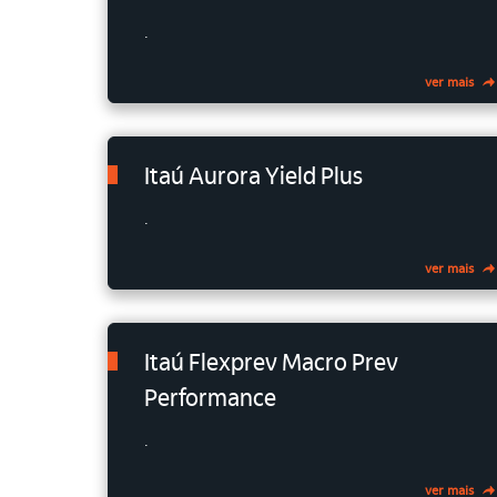
.
ver mais
Itaú Aurora Yield Plus
.
ver mais
Itaú Flexprev Macro Prev
Performance
.
ver mais