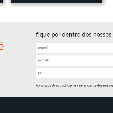
fique por dentro dos nossos 
é
Primeiro nome
Sobrenome
Email
Celular
Ao se cadastrar, você declara estar ciente dos nosso