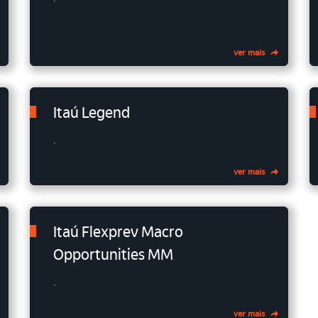
ver mais
Itaú Legend
.
ver mais
Itaú Flexprev Macro
Opportunities MM
.
ver mais