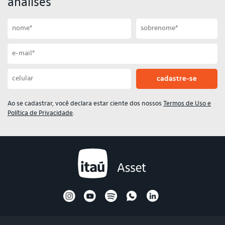
análises
Primeiro nome
Sobrenome
Email
Celular
Ao se cadastrar, você declara estar ciente dos nossos
Termos de Uso e
Política de Privacidade
.